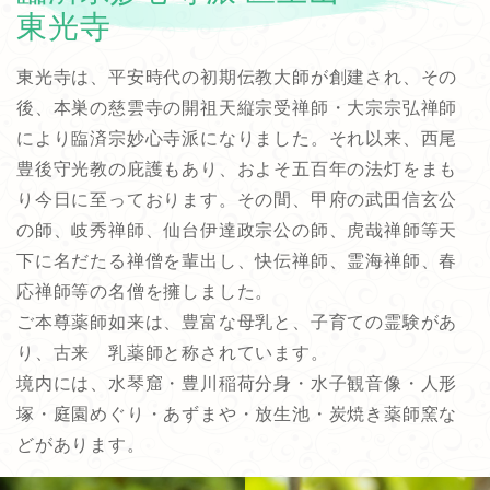
東光寺
東光寺は、平安時代の初期伝教大師が創建され、その
後、本巣の慈雲寺の開祖天縦宗受禅師・大宗宗弘禅師
により臨済宗妙心寺派になりました。それ以来、西尾
豊後守光教の庇護もあり、およそ五百年の法灯をまも
り今日に至っております。その間、甲府の武田信玄公
の師、岐秀禅師、仙台伊達政宗公の師、虎哉禅師等天
下に名だたる禅僧を輩出し、快伝禅師、霊海禅師、春
応禅師等の名僧を擁しました。
ご本尊薬師如来は、豊富な母乳と、子育ての霊験があ
り、古来 乳薬師と称されています。
境内には、水琴窟・豊川稲荷分身・水子観音像・人形
塚・庭園めぐり・あずまや・放生池・炭焼き薬師窯な
どがあります。