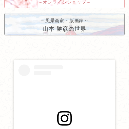
2026/05/23
～オンラインショップ～
「東光寺だより」
を更新しました。
～風景画家・版画家～
2026/05/15
山本 勝彦の世界
「東光寺だより」
を更新しました。
2026/05/11
「東光寺だより」
「みんなのギャラリー」
を更新
しました。
2026/05/04
「東光寺だより」
を更新しました。
2026/04/28
「東光寺だより」
を更新しました。
2026/04/19
「東光寺だより」
を更新しました。