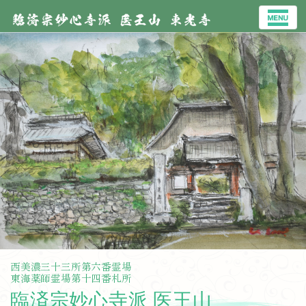
西美濃三十三所第六番霊場
東海薬師霊場第十四番札所
臨済宗妙心寺派 医王山