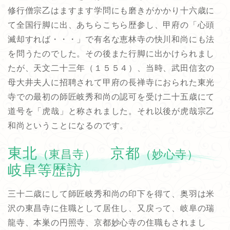
修行僧宗乙はますます学問にも磨きがかかり十六歳に
て全国行脚に出、あちらこちら歴参し、甲府の「心頭
滅却すれば・・・」で有名な恵林寺の快川和尚にも法
を問うたのでした。その後また行脚に出かけられまし
たが、天文二十三年（１５５４）、当時、武田信玄の
母大井夫人に招聘されて甲府の長禅寺におられた東光
寺での最初の師匠岐秀和尚の認可を受け二十五歳にて
道号を「虎哉」と称されました。それ以後が虎哉宗乙
和尚ということになるのです。
東北
京都
（東昌寺）
（妙心寺）
岐阜等歴訪
三十二歳にして師匠岐秀和尚の印下を得て、奥羽は米
沢の東昌寺に住職として居住し、又戻って、岐阜の瑞
龍寺、本巣の円照寺、京都妙心寺の住職もされまし