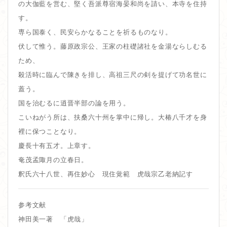
の大伽藍を営む、堅く吾派尊宿海晏和尚を請い、本寺を住持
す。
専ら国泰く、民安らかなることを祈るものなり。
伏して惟う。藤原政宗公、王家の柱礎諸社を金湯ならしむる
ため、
殺活時に臨んで陳きを排し、高祖三尺の剣を提げて功名世に
蓋う。
国を治むるに逍晋半部の論を用う。
こいねがう所は、扶桑六十州を掌中に帰し。大椿八千才を身
裡に保つことなり。
慶長十有五才。上章す。
奄茂孟陬月の立春日。
釈氏六十八世、再住妙心 現住覚範 虎哉宗乙老納記す
参考文献
神田美一著 「虎哉」