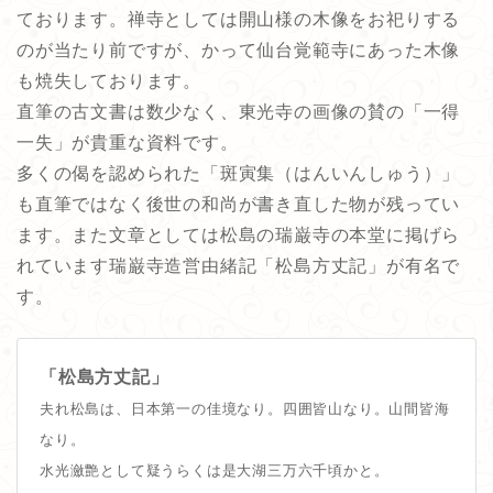
ております。禅寺としては開山様の木像をお祀りする
のが当たり前ですが、かって仙台覚範寺にあった木像
も焼失しております。
直筆の古文書は数少なく、東光寺の画像の賛の「一得
一失」が貴重な資料です。
多くの偈を認められた「斑寅集（はんいんしゅう）」
も直筆ではなく後世の和尚が書き直した物が残ってい
ます。また文章としては松島の瑞巌寺の本堂に掲げら
れています瑞巌寺造営由緒記「松島方丈記」が有名で
す。
「松島方丈記」
夫れ松島は、日本第一の佳境なり。四囲皆山なり。山間皆海
なり。
水光瀲艶として疑うらくは是大湖三万六千頃かと。