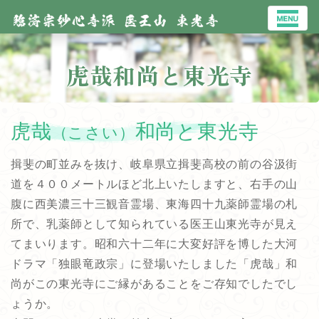
虎哉和尚と東光寺
虎哉
和尚と東光寺
（こさい）
揖斐の町並みを抜け、岐阜県立揖斐高校の前の谷汲街
道を４００メートルほど北上いたしますと、右手の山
腹に西美濃三十三観音霊場、東海四十九薬師霊場の札
所で、乳薬師として知られている医王山東光寺が見え
てまいります。昭和六十二年に大変好評を博した大河
ドラマ「独眼竜政宗」に登場いたしました「虎哉」和
尚がこの東光寺にご縁があることをご存知でしたでし
ょうか。