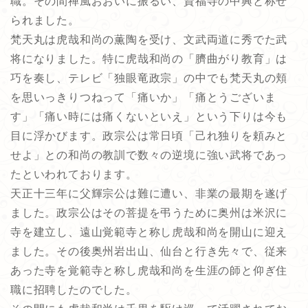
職。その間禅風おおいに振るい、資福寺の中興と称せ
られました。
梵天丸は虎哉和尚の薫陶を受け、文武両道に秀でた武
将になりました。特に虎哉和尚の「臍曲がり教育」は
巧を奏し、テレビ「独眼竜政宗」の中でも梵天丸の頬
を思いっきりつねって「痛いか」「痛とうございま
す」「痛い時には痛くないといえ」という下りは今も
目に浮かびます。政宗公は常日頃「己れ独りを頼みと
せよ」との和尚の教訓で数々の逆境に強い武将であっ
たといわれております。
天正十三年に父輝宗公は難に遭い、非業の最期を遂げ
ました。政宗公はその菩提を弔うために奥州は米沢に
寺を建立し、遠山覚範寺と称し虎哉和尚を開山に迎え
ました。その後奥州岩出山、仙台と行き先々で、従来
あった寺を覚範寺と称し虎哉和尚を生涯の師と仰ぎ住
職に招聘したのでした。