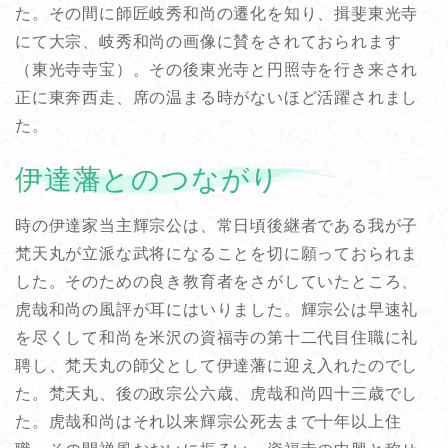
た。その間に師匠岐秀和尚の遷化を知り、揖斐東光寺
にて大宗、岐秀和尚の画像に賛をされておられます
（東光寺寺宝）。その後東光寺と円照寺を行き来され
正に東奔西走、席の温まる時がないほど活躍されまし
た。
伊達藩とのつながり
時の伊達家当主輝宗公は、常日頃後継者である我が子
梵天丸が立派な武将になることを切に願っておられま
した。そのための良き教育者をさがしていたところ、
虎哉和尚の風評が耳にはいりました。輝宗公は早速礼
を尽くして和尚を米沢の資福寺の第十二代目住職に礼
聘し、梵天丸の師父として伊達藩に迎え入れたのでし
た。梵天丸、後の政宗公六歳、虎哉和尚四十三歳でし
た。虎哉和尚はそれ以来輝宗公死去まで十年以上住