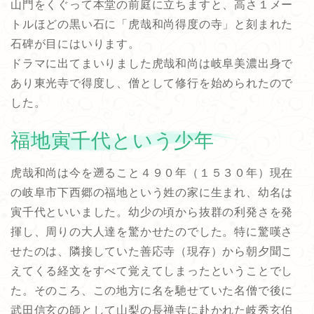
山門をくぐって本堂の前庭に立ちますと、高さ１メー
トルほどの黒い石に「虎哉和尚得度の寺」と刻まれた
石碑が目にはいります。
ドラマに出てまいりました虎哉和尚は岐阜美濃出身で
あり東光寺で得度し、僧として修行を始められたので
した。
福地寅千代という少年
虎哉和尚は今を遡ること４９０年（１５３０年）現在
の岐阜市下西郷の福地という姓の家に生まれ、幼名は
寅千代といいました。幼少の頃から抜群の利発さを発
揮し、周りの大人達を驚かせたのでした。特に驚嘆さ
せたのは、隣接していた善応寺（現存）から朝夕聞こ
えてくる経文をすべて覚えてしまったということでし
た。そのころ、この地方に名を馳せていた名僧で後に
武田信玄の師として山梨の長禅寺に赴かれた岐秀玄伯