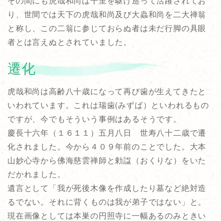
その間にも虎哉和尚は千里を駆け巡って活躍されてお
り、世間では天下の虎哉和尚及び大蟲和尚を二大禅翁
と称し、この二翁に参じておらぬ者は未だ行脚の具眼
者とは言えぬとされていました。
遷化
虎哉和尚は高齢八十歳になって再び歯が生えてきたと
いわれています。これは瑞歯(みずば）といわれるもの
ですが、今でもそういう事例はあるそうです。
慶長十六年（１６１１）五月八日 世寿八十二歳で遷
化されました。今から４０９年前のことでした。大本
山妙心寺から佛海慈雲禅師と勅諡（おくりな）をいた
だかれました。
遺言として「我が死後木像を作成したり墓など絶対造
るでない。それに背くものは我が弟子ではない」と。
現在画像としては本巣の円照寺に一幅あるのみときい