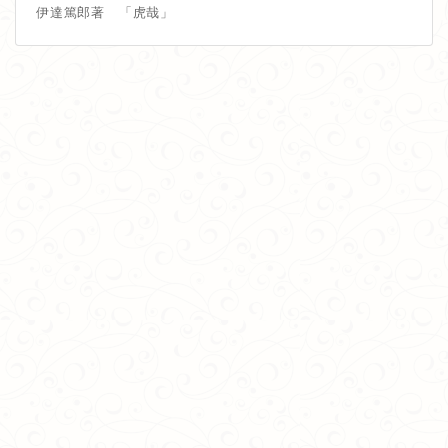
伊達篤郎著 「虎哉」