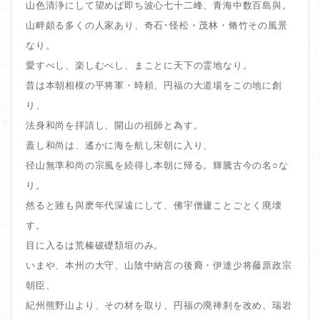
山色清浄にして望めば即ち波心七十二峰、青海中数百島與。
山畔頗る多くの人家あり、奇石･怪松・茂林・脩竹その風景
なり。
愛すべし、楽しむべし、まことに天下の霊地なり。
昔は本朝相模の平将軍・時頼、円福の大道場をこの地に創
り、
法身和尚を拝請し、開山の祖師と為す。
蓋し和尚は、遙かに海を航し宋朝に入り、
径山無準和尚の宗風を続得し本朝に帰る。輝騰古今の名○な
り。
然ると雖も與麽年代深遠にして、佛宇僧廬ことごとく廃壊
す。
目に入るは荒榛破礎頽垣のみ。
いまや、本州の大守、山陰中納言の後裔・伊達少将藤原政宗
朝臣、
紀州熊野山より、その材を取り、円福の廃禅刹を改め、瑞岩